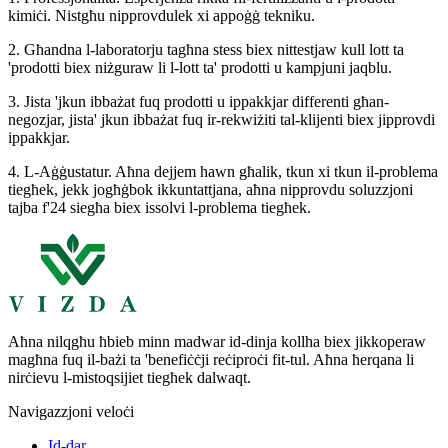
kimiċi. Nistgħu nipprovdulek xi appoġġ tekniku.
2. Għandna l-laboratorju tagħna stess biex nittestjaw kull lott ta
'prodotti biex niżguraw li l-lott ta' prodotti u kampjuni jaqblu.
3. Jista 'jkun ibbażat fuq prodotti u ippakkjar differenti għan-
negozjar, jista' jkun ibbażat fuq ir-rekwiżiti tal-klijenti biex jipprovdi
ippakkjar.
4. L-Aġġustatur. Aħna dejjem hawn għalik, tkun xi tkun il-problema
tiegħek, jekk jogħġbok ikkuntattjana, aħna nipprovdu soluzzjoni
tajba f'24 siegħa biex issolvi l-problema tiegħek.
Aħna nilqgħu ħbieb minn madwar id-dinja kollha biex jikkoperaw
magħna fuq il-bażi ta 'benefiċċji reċiproċi fit-tul. Aħna ħerqana li
nirċievu l-mistoqsijiet tiegħek dalwaqt.
Navigazzjoni veloċi
Id-dar