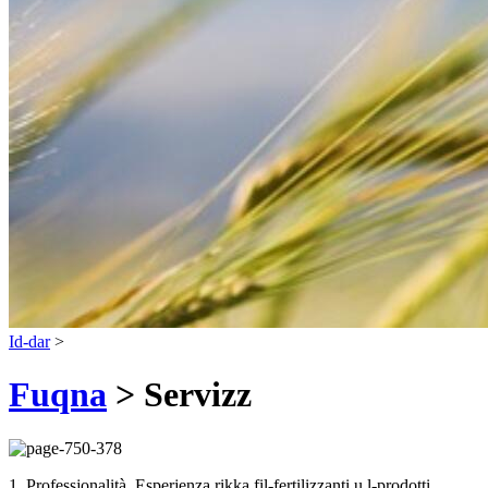
Id-dar
>
Fuqna
> Servizz
1. Professjonalità. Esperjenza rikka fil-fertilizzanti u l-prodotti