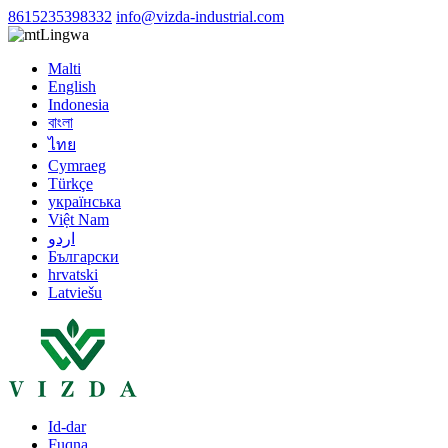
8615235398332
info@vizda-industrial.com
Lingwa
Malti
English
Indonesia
বাংলা
ไทย
Cymraeg
Türkçe
українська
Việt Nam
اردو
Български
hrvatski
Latviešu
Id-dar
Fuqna