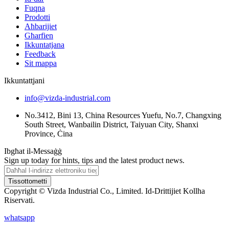
Fuqna
Prodotti
Aħbarijiet
Għarfien
Ikkuntatjana
Feedback
Sit mappa
Ikkuntattjani
info@vizda-industrial.com
No.3412, Bini 13, China Resources Yuefu, No.7, Changxing
South Street, Wanbailin District, Taiyuan City, Shanxi
Province, Ċina
Ibgħat il-Messaġġ
Sign up today for hints, tips and the latest product news.
Tissottometti
Copyright © Vizda Industrial Co., Limited. Id-Drittijiet Kollha
Riservati.
whatsapp