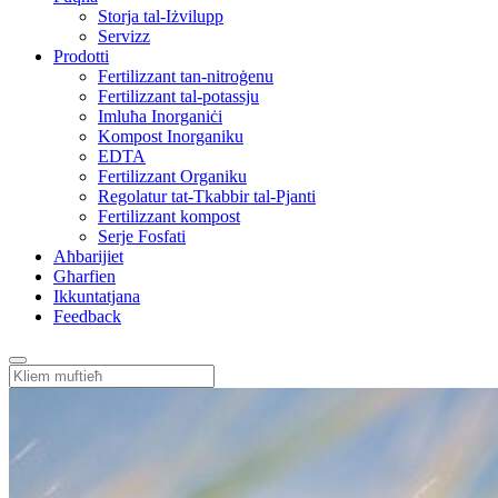
Storja tal-Iżvilupp
Servizz
Prodotti
Fertilizzant tan-nitroġenu
Fertilizzant tal-potassju
Imluħa Inorganiċi
Kompost Inorganiku
EDTA
Fertilizzant Organiku
Regolatur tat-Tkabbir tal-Pjanti
Fertilizzant kompost
Serje Fosfati
Aħbarijiet
Għarfien
Ikkuntatjana
Feedback